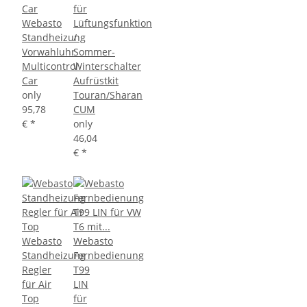
für
Webasto
Lüftungsfunktion
Standheizung
/
Vorwahluhr
Sommer-
Multicontrol
Winterschalter
Car
Aufrüstkit
only
Touran/Sharan
95,78
CUM
€
*
only
46,04
€
*
Webasto
Webasto
Standheizung
Fernbedienung
Regler
T99
für Air
LIN
Top
für