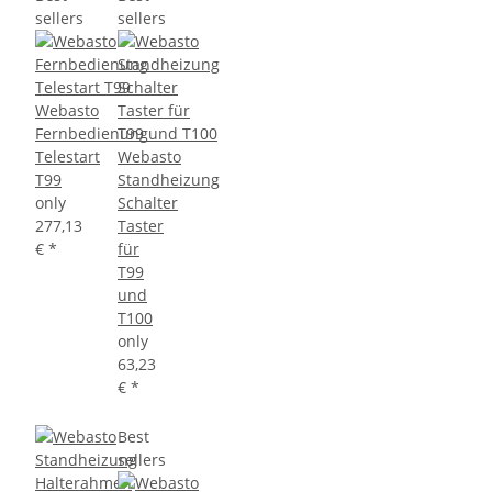
sellers
sellers
Webasto
Fernbedienung
Telestart
Webasto
T99
Standheizung
only
Schalter
277,13
Taster
€
*
für
T99
und
T100
only
63,23
€
*
Best
sellers