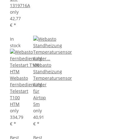
1319716A
only
42,77
€
*
In
stock
Webasto
Standheizung
Webasto
Temperatursensor
Fernbedienung
Fühler
Telestart
für
T100
Airtop
HTM
5m
only
only
334,79
40,91
€
*
€
*
Best
Best