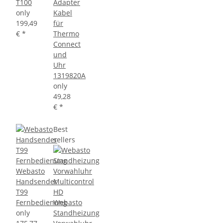
T100
Adapter
only
Kabel
199,49
für
€
*
Thermo
Connect
und
Uhr
1319820A
only
49,28
€
*
Best
sellers
Webasto
Handsender
T99
Fernbedienung
Webasto
only
Standheizung