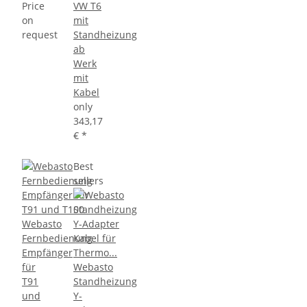
Price
VW T6
on
mit
request
Standheizung
ab
Werk
mit
Kabel
only
343,17
€
*
Best
sellers
Webasto
Fernbedienung
Empfänger
für
Webasto
T91
Standheizung
und
Y-