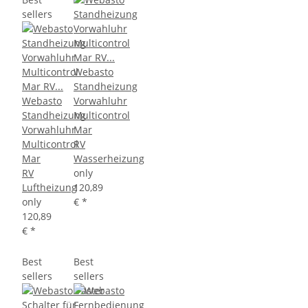
sellers
Webasto
Standheizung
Webasto
Vorwahluhr
Standheizung
Multicontrol
Vorwahluhr
Mar
Multicontrol
RV
Mar
Wasserheizung
RV
only
Luftheizung
120,89
only
€
*
120,89
€
*
Best
Best
sellers
sellers