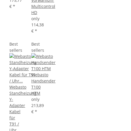
175,77
Vorwahluhr
€
*
Multicontrol
HD
only
114,38
€
*
Best
Best
sellers
sellers
Webasto
Handsender
Webasto
T100
Standheizung
HTM
Y-
only
Adapter
213,89
Kabel
€
*
für
T91 /
Uhr