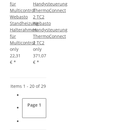
Webasto
Standheizung
Webasto
Halterahmen
Handysteuerung
für
ThermoConnect
Multicontrol
2 TC2
only
only
22,31
371,07
€
*
€
*
Items 1 - 20 of 29
Page
1