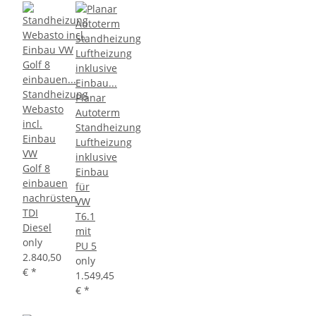
Standheizung
Planar
Webasto
Autoterm
incl.
Standheizung
Einbau
Luftheizung
VW
inklusive
Golf 8
Einbau
einbauen
für
nachrüsten
VW
TDI
T6.1
Diesel
mit
only
PU 5
2.840,50
only
€
*
1.549,45
€
*