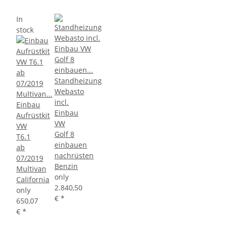
In
stock
Standheizung
Webasto
incl.
Einbau
Einbau
Aufrüstkit
VW
VW
Golf 8
T6.1
einbauen
ab
nachrüsten
07/2019
Benzin
Multivan
only
California
2.840,50
only
€
*
650,07
€
*