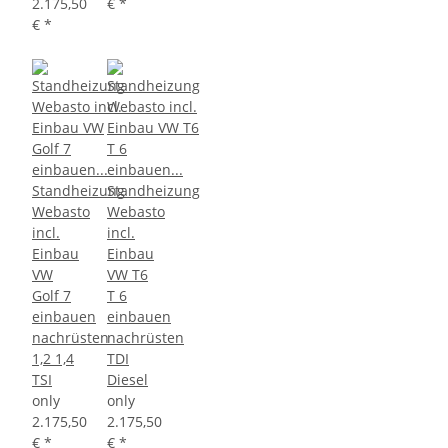
2.175,50
€
*
€
*
Standheizung
Standheizung
Webasto
Webasto
incl.
incl.
Einbau
Einbau
VW
VW T6
Golf 7
T 6
einbauen
einbauen
nachrüsten
nachrüsten
1,2 1,4
TDI
TSI
Diesel
only
only
2.175,50
2.175,50
€
*
€
*