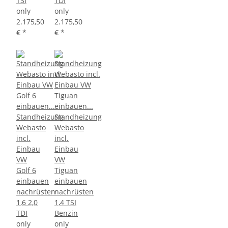
TSI
TDI
only
only
2.175,50
2.175,50
€
*
€
*
Standheizung
Standheizung
Webasto
Webasto
incl.
incl.
Einbau
Einbau
VW
VW
Golf 6
Tiguan
einbauen
einbauen
nachrüsten
nachrüsten
1,6 2,0
1,4 TSI
TDI
Benzin
only
only