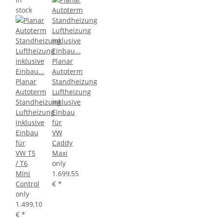
stock
Planar
Autoterm
Planar
Standheizung
Autoterm
Luftheizung
Standheizung
inklusive
Luftheizung
Einbau
inklusive
für
Einbau
VW
für
Caddy
VW T5
Maxi
/ T6
only
Mini
1.699,55
Control
€
*
only
1.499,10
€
*