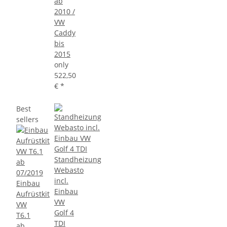
ab
2010 /
VW
Caddy
bis
2015
only
522,50
€
*
Best
sellers
Standheizung
Webasto
incl.
Einbau
Einbau
Aufrüstkit
VW
VW
Golf 4
T6.1
TDI
ab