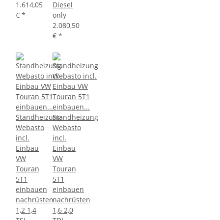
1.614,05
Diesel
€
*
only
2.080,50
€
*
Standheizung
Standheizung
Webasto
Webasto
incl.
incl.
Einbau
Einbau
VW
VW
Touran
Touran
5T1
5T1
einbauen
einbauen
nachrüsten
nachrüsten
1,2 1,4
1,6 2,0