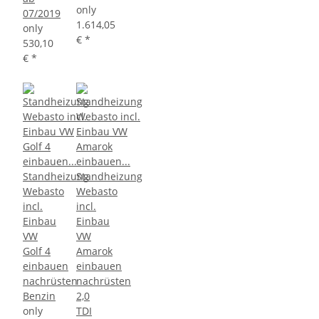
only
07/2019
1.614,05
only
€
*
530,10
€
*
Standheizung
Standheizung
Webasto
Webasto
incl.
incl.
Einbau
Einbau
VW
VW
Golf 4
Amarok
einbauen
einbauen
nachrüsten
nachrüsten
Benzin
2,0
only
TDI