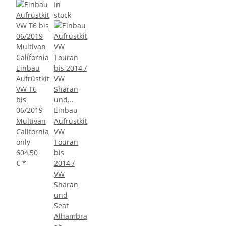
In
stock
Einbau
Aufrüstkit
VW T6
bis
06/2019
Einbau
Multivan
Aufrüstkit
California
VW
only
Touran
604,50
bis
€
*
2014 /
VW
Sharan
und
Seat
Alhambra