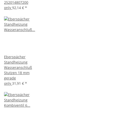
252014807200
only
92,14 €
*
Eberspächer
Standheizung
Wasseranschluß
Stutzen 18 mm
gerade
only
31,91 €
*