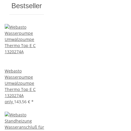
Bestseller
Webasto
Wasserpumpe
Umwälzpumpe
Thermo Top E C
1320274A
only
143,56 €
*