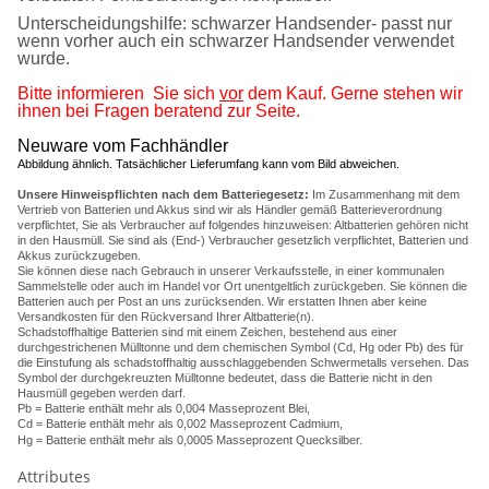
Unterscheidungshilfe: schwarzer Handsender- passt nur
wenn vorher auch ein schwarzer Handsender verwendet
wurde.
Bitte informieren
Sie sich
vor
dem Kauf.
Gerne stehen wir
ihnen bei Fragen beratend zur Seite.
Neuware vom Fachhändler
Abbildung ähnlich. Tatsächlicher Lieferumfang kann vom Bild abweichen.
Unsere Hinweispflichten nach dem Batteriegesetz:
Im Zusammenhang mit dem
Vertrieb von Batterien und Akkus sind wir als Händler gemäß Batterieverordnung
verpflichtet, Sie als Verbraucher auf folgendes hinzuweisen: Altbatterien gehören nicht
in den Hausmüll. Sie sind als (End-) Verbraucher gesetzlich verpflichtet, Batterien und
Akkus zurückzugeben.
Sie können diese nach Gebrauch in unserer Verkaufsstelle, in einer kommunalen
Sammelstelle oder auch im Handel vor Ort unentgeltlich zurückgeben. Sie können die
Batterien auch per Post an uns zurücksenden. Wir erstatten Ihnen aber keine
Versandkosten für den Rückversand Ihrer Altbatterie(n).
Schadstoffhaltige Batterien sind mit einem Zeichen, bestehend aus einer
durchgestrichenen Mülltonne und dem chemischen Symbol (Cd, Hg oder Pb) des für
die Einstufung als schadstoffhaltig ausschlaggebenden Schwermetalls versehen. Das
Symbol der durchgekreuzten Mülltonne bedeutet, dass die Batterie nicht in den
Hausmüll gegeben werden darf.
Pb = Batterie enthält mehr als 0,004 Masseprozent Blei,
Cd = Batterie enthält mehr als 0,002 Masseprozent Cadmium,
Hg = Batterie enthält mehr als 0,0005 Masseprozent Quecksilber.
Attributes