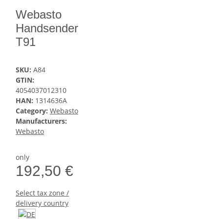
Webasto
Handsender
T91
SKU:
A84
GTIN:
4054037012310
HAN:
1314636A
Category:
Webasto
Manufacturers:
Webasto
only
192,50 €
Select tax zone /
delivery country