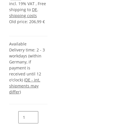
incl. 19% VAT , Free
shipping to
DE
.
shipping costs
Old price: 206,99 €
Available
Delivery time:
2 - 3
workdays (within
Germany, if
payment is
received until 12
o'clock)
(DE - int.
shipments may
differ)