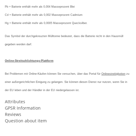
Pb = Batterie enthält mehr als 0,004 Masseprozent Blei
Cd = Batterie enthält mehr als 0,002 Masseprozent Cadmium
Hg = Batterie enthält mehr als 0,0005 Masseprozent Quecksilber.
Das Symbol der durchgekreuzten Mülltonne bedeutet, dass die Batterie nicht in den Hausmüll
gegeben werden darf.
Online-Streitschlichtungs-Plattform
Bei Problemen mit Online-Käufen können Sie versuchen, über das Portal für
Onlinestreitigkeiten
zu
einer außergerichtlichen Einigung zu gelangen. Sie können diesen Dienst nur nutzen, wenn Sie in
der EU leben und der Händler in der EU niedergelassen ist.
Attributes
GPSR Information
Reviews
Question about item