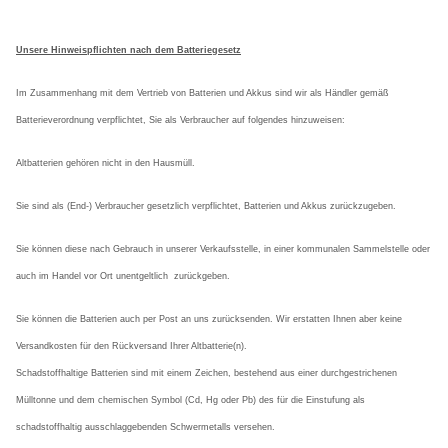
Unsere Hinweispflichten nach dem Batteriegesetz
Im Zusammenhang mit dem Vertrieb von Batterien und Akkus sind wir als Händler gemäß
Batterieverordnung verpflichtet, Sie als Verbraucher auf folgendes hinzuweisen:
Altbatterien gehören nicht in den Hausmüll.
Sie sind als (End-) Verbraucher gesetzlich verpflichtet, Batterien und Akkus zurückzugeben.
Sie können diese nach Gebrauch in unserer Verkaufsstelle, in einer kommunalen Sammelstelle oder
auch im Handel vor Ort unentgeltlich
zurückgeben.
Sie können die Batterien auch per Post an uns zurücksenden. Wir erstatten Ihnen aber keine
Versandkosten für den Rückversand Ihrer Altbatterie(n).
Schadstoffhaltige Batterien sind mit einem Zeichen, bestehend aus einer durchgestrichenen
Mülltonne und dem chemischen Symbol (Cd, Hg oder Pb) des für die Einstufung als
schadstoffhaltig ausschlaggebenden Schwermetalls versehen.