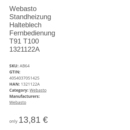
Webasto
Standheizung
Halteblech
Fernbedienung
T91 T100
1321122A
SKU:
AB64
GTIN:
4054037051425
HAN:
1321122A
Category:
Webasto
Manufacturers:
Webasto
13,81 €
only