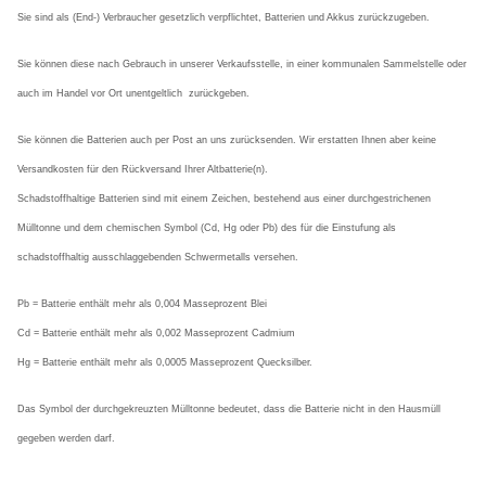
Sie sind als (End-) Verbraucher gesetzlich verpflichtet, Batterien und Akkus zurückzugeben.
Sie können diese nach Gebrauch in unserer Verkaufsstelle, in einer kommunalen Sammelstelle oder
auch im Handel vor Ort unentgeltlich
zurückgeben.
Sie können die Batterien auch per Post an uns zurücksenden. Wir erstatten Ihnen aber keine
Versandkosten für den Rückversand Ihrer Altbatterie(n).
Schadstoffhaltige Batterien sind mit einem Zeichen, bestehend aus einer durchgestrichenen
Mülltonne und dem chemischen Symbol (Cd, Hg oder Pb) des für die Einstufung als
schadstoffhaltig ausschlaggebenden Schwermetalls versehen.
Pb = Batterie enthält mehr als 0,004 Masseprozent Blei
Cd = Batterie enthält mehr als 0,002 Masseprozent Cadmium
Hg = Batterie enthält mehr als 0,0005 Masseprozent Quecksilber.
Das Symbol der durchgekreuzten Mülltonne bedeutet, dass die Batterie nicht in den Hausmüll
gegeben werden darf.