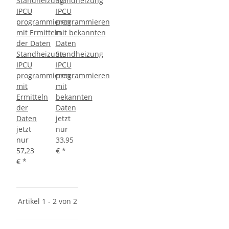
Standheizung
Standheizung
IPCU
IPCU
programmieren
programmieren
mit
mit
Ermitteln
bekannten
der
Daten
Daten
jetzt
jetzt
nur
nur
33,95
57,23
€
*
€
*
Artikel 1 - 2 von 2