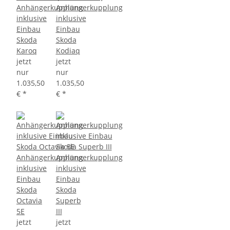
Anhängerkupplung
Anhängerkupplung
inklusive
inklusive
Einbau
Einbau
Skoda
Skoda
Karoq
Kodiaq
jetzt
jetzt
nur
nur
1.035,50
1.035,50
€
*
€
*
Anhängerkupplung
Anhängerkupplung
inklusive
inklusive
Einbau
Einbau
Skoda
Skoda
Octavia
Superb
5E
III
jetzt
jetzt