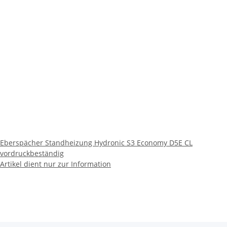
Eberspächer Standheizung Hydronic S3 Economy D5E CL
vordruckbeständig
Artikel dient nur zur Information