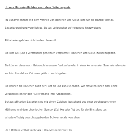
Unsere Hinweispflichten nach dem Batteriegesetz
Im Zusammenhang mit dem Vertrieb von Batterien und Akkus sind wir als Händler gemäß
Batterieverordnung verpflichtet, Sie als Verbraucher auf folgendes hinzuweisen:
Altbatterien gehören nicht in den Hausmüll.
Sie sind als (End-) Verbraucher gesetzlich verpflichtet, Batterien und Akkus zurückzugeben.
Sie können diese nach Gebrauch in unserer Verkaufsstelle, in einer kommunalen Sammelstelle oder
auch im Handel vor Ort unentgeltlich
zurückgeben.
Sie können die Batterien auch per Post an uns zurücksenden. Wir erstatten Ihnen aber keine
Versandkosten für den Rückversand Ihrer Altbatterie(n).
Schadstoffhaltige Batterien sind mit einem Zeichen, bestehend aus einer durchgestrichenen
Mülltonne und dem chemischen Symbol (Cd, Hg oder Pb) des für die Einstufung als
schadstoffhaltig ausschlaggebenden Schwermetalls versehen.
Pb = Batterie enthält mehr als 0,004 Masseprozent Blei