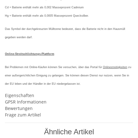
Cd = Batterie enthält mehr als 0,002 Masseprozent Cadmium
Hg = Batterie enthält mehr als 0,0005 Masseprozent Quecksilber.
Das Symbol der durchgekreuzten Mülltonne bedeutet, dass die Batterie nicht in den Hausmüll
gegeben werden darf.
Online-Streitschlichtungs-Plattform
Bei Problemen mit Online-Käufen können Sie versuchen, über das Portal für
Onlinestreitigkeiten
zu
einer außergerichtlichen Einigung zu gelangen. Sie können diesen Dienst nur nutzen, wenn Sie in
der EU leben und der Händler in der EU niedergelassen ist.
Eigenschaften
GPSR Informationen
Bewertungen
Frage zum Artikel
Ähnliche Artikel