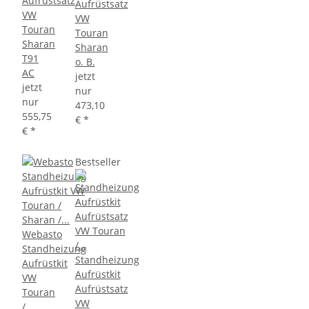
Aufrüstsatz
Aufrüstsatz
VW
VW
Touran
Touran
Sharan
Sharan
T91
o. B.
AC
jetzt
jetzt
nur
nur
473,10
555,75
€
*
€
*
Bestseller
Webasto
Standheizung
Standheizung
Aufrüstkit
Aufrüstkit
VW
Aufrüstsatz
Touran
VW
/