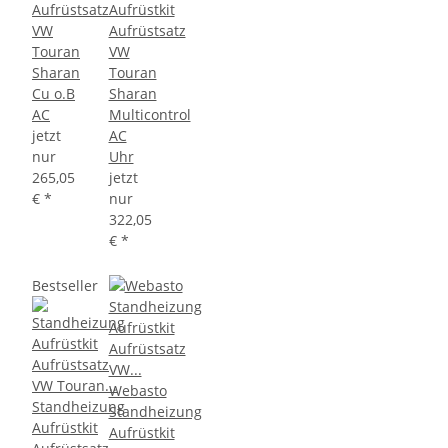
Aufrüstsatz
Aufrüstkit
VW
Aufrüstsatz
Touran
VW
Sharan
Touran
Cu o.B
Sharan
AC
Multicontrol
jetzt
AC
nur
Uhr
265,05
jetzt
€
*
nur
322,05
€
*
Bestseller
Webasto
Standheizung
Standheizung
Aufrüstkit
Aufrüstkit