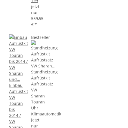
T99
jetzt
nur
559,55
€
*
Bestseller
Standheizung
Aufrüstkit
Aufrüstsatz
Einbau
VW
Aufrüstkit
Sharan
VW
Touran
Touran
Uhr
bis
Klimaautomatik
2014 /
jetzt
VW
nur
Sharan