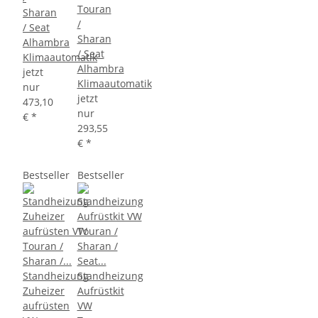
Touran
Sharan
/
/ Seat
Sharan
Alhambra
/ Seat
Klimaautomatik
Alhambra
jetzt
Klimaautomatik
nur
jetzt
473,10
nur
€
*
293,55
€
*
Bestseller
Bestseller
Standheizung
Standheizung
Zuheizer
Aufrüstkit
aufrüsten
VW