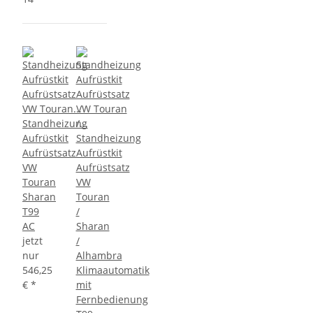
Standheizung
Aufrüstkit
Standheizung
Aufrüstsatz
Aufrüstkit
VW
Aufrüstsatz
Touran
VW
Sharan
Touran
T99
/
AC
Sharan
jetzt
/
nur
Alhambra
546,25
Klimaautomatik
€
*
mit
Fernbedienung