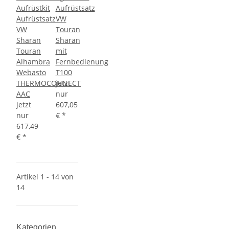
Aufrüstkit
Aufrüstsatz
Aufrüstsatz
VW
VW
Touran
Sharan
Sharan
Touran
mit
Alhambra
Fernbedienung
Webasto
T100
THERMOCONNECT
jetzt
AAC
nur
jetzt
607,05
nur
€
*
617,49
€
*
Artikel 1 - 14 von
14
Kategorien