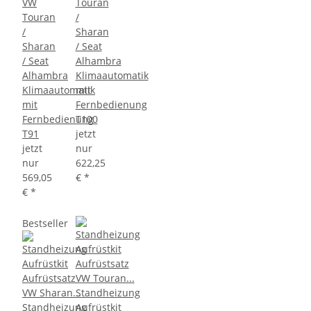
VW
Touran
Touran
/
/
Sharan
Sharan
/ Seat
/ Seat
Alhambra
Alhambra
Klimaautomatik
Klimaautomatik
mit
mit
Fernbedienung
Fernbedienung
T100
T91
jetzt
jetzt
nur
nur
622,25
569,05
€
*
€
*
Bestseller
Standheizung
Standheizung
Aufrüstkit