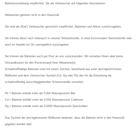
Batterieverordnung verpflichtet, Sie als Verbraucher auf folgendes hinzuweisen:
Altbatterien gehören nicht in den Hausmüll.
Sie sind als (End-) Verbraucher gesetzlich verpflichtet, Batterien und Akkus zurückzugeben.
Sie können diese nach Gebrauch in unserer Verkaufsstelle, in einer kommunalen Sammelstelle oder
auch im Handel vor Ort unentgeltlich zurückgeben.
Sie können die Batterien auch per Post an uns zurücksenden. Wir erstatten Ihnen aber keine
Versandkosten für den Rückversand Ihrer Altbatterie(n).
Schadstoffhaltige Batterien sind mit einem Zeichen, bestehend aus einer durchgestrichenen
Mülltonne und dem chemischen Symbol (Cd, Hg oder Pb) des für die Einstufung als
schadstoffhaltig ausschlaggebenden Schwermetalls versehen.
Pb = Batterie enthält mehr als 0,004 Masseprozent Blei
Cd = Batterie enthält mehr als 0,002 Masseprozent Cadmium
Hg = Batterie enthält mehr als 0,0005 Masseprozent Quecksilber.
Das Symbol der durchgekreuzten Mülltonne bedeutet, dass die Batterie nicht in den Hausmüll
gegeben werden darf.