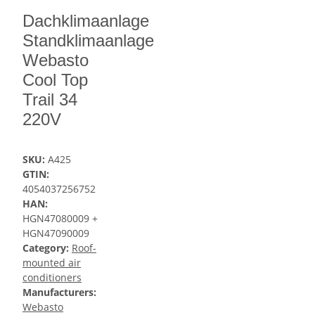
Dachklimaanlage
Standklimaanlage
Webasto
Cool Top
Trail 34
220V
SKU:
A425
GTIN:
4054037256752
HAN:
HGN47080009 +
HGN47090009
Category:
Roof-
mounted air
conditioners
Manufacturers:
Webasto